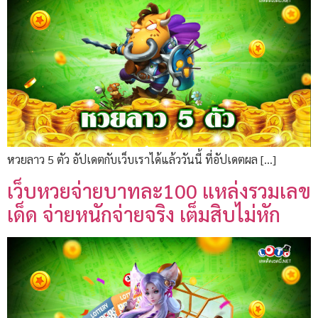
หวยลาว 5 ตัว อัปเดตกับเว็บเราได้แล้ววันนี้ ที่อัปเดตผล […]
เว็บหวยจ่ายบาทละ100 แหล่งรวมเลข
เด็ด จ่ายหนักจ่ายจริง เต็มสิบไม่หัก