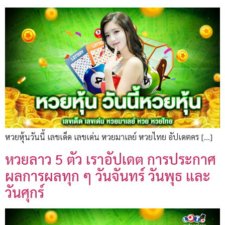
หวยหุ้นวันนี้ เลขเด็ด เลขเด่น หวยมาเลย์ หวยไทย อัปเดตคร […]
หวยลาว 5 ตัว เราอัปเดต การประกาศ
ผลการผลทุก ๆ วันจันทร์ วันพุธ และ
วันศุกร์