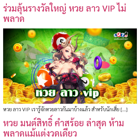
ร่วมลุ้นรางวัลใหญ่ หวย ลาว VIP ไม่
พลาด
หวย ลาว VIP เรารู้จักหวยลาวกันมาบ้างแล้ว สำหรับนักเสี่ย […]
หวย มนต์สิทธิ์ คำสร้อย ล่าสุด ห้าม
พลาดแม้แต่งวดเดียว