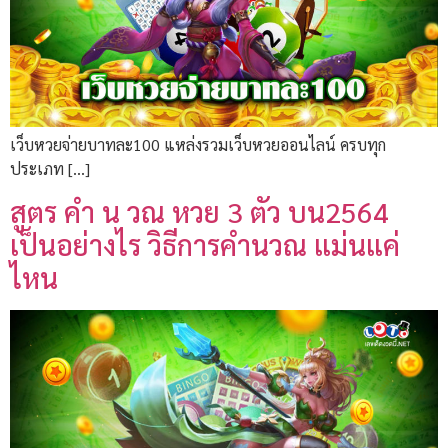
เว็บหวยจ่ายบาทละ100 แหล่งรวมเว็บหวยออนไลน์ ครบทุก
ประเภท […]
สูตร คำ น วณ หวย 3 ตัว บน2564
เป็นอย่างไร วิธีการคำนวณ แม่นแค่
ไหน