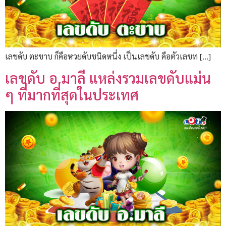
เลขดับ ตะขาบ ก็คือหวยดับชนิดหนึ่ง เป็นเลขดับ คือตัวเลขท […]
เลขดับ อ.มาลี แหล่งรวมเลขดับแม่น
ๆ ที่มากที่สุดในประเทศ