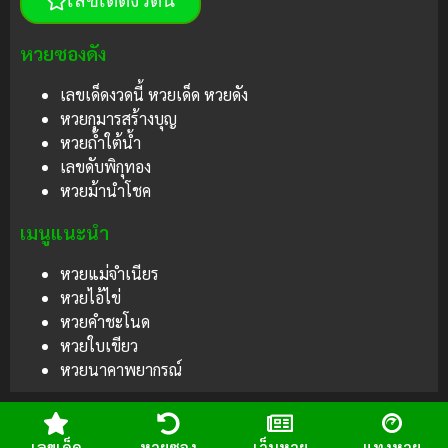
เลขเด็ดงวดนี้
หวยซองดัง
เลขเด็ดงวดนี้ หวยเด็ด หวยดัง
หวยกุมารสร้างบุญ
หวยถ้ำใต้น้ำ
เลขดับพิกุทอง
หวยม้านำโชค
เมนูแนะนำ
หวยแม่จำเนียร
หวยไอ้ไข่
หวยคำชะโนด
หวยใบเขียว
หวยนาคาพยากรณ์
เลขเด็ด
หวยซอง
เว็บหวย
แทงหวย