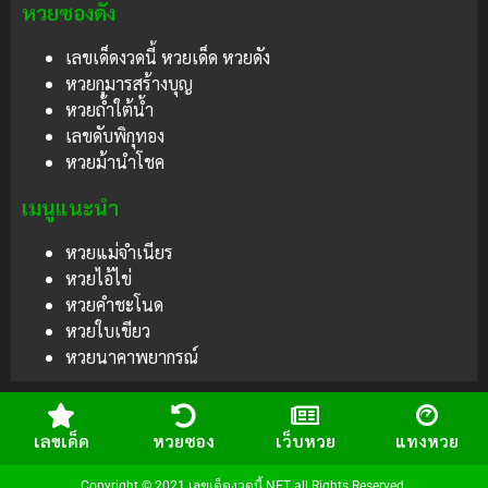
หวยซองดัง
เลขเด็ดงวดนี้ หวยเด็ด หวยดัง
หวยกุมารสร้างบุญ
หวยถ้ำใต้น้ำ
เลขดับพิกุทอง
หวยม้านำโชค
เมนูแนะนำ
หวยแม่จำเนียร
หวยไอ้ไข่
หวยคำชะโนด
หวยใบเขียว
หวยนาคาพยากรณ์
เลขเด็ด
หวยซอง
เว็บหวย
แทงหวย
Copyright © 2021 เลขเด็ดงวดนี้.NET all Rights Reserved.