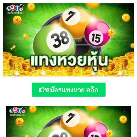
สมัครแทงหวย คลิก