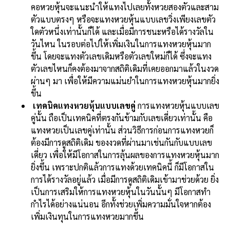
คอหวยหุ้นจะแนะนำให้แทงไปเลยทั้งหวยสองตัวและสาม
ตัวแบบตรงๆ หรือจะแทงหวยหุ้นแบบเลขวิ่งเพียงเลขตัว
ใดตัวหนึ่งเท่านั้นก็ได้ และเมื่อมีการชนะหรือได้รางวัลใน
วันไหน ในรอบต่อไปให้เพิ่มเงินในการแทงหวยหุ้นมาก
ขึ้น โดยจะแทงตัวเลขเดิมหรือตัวเลขใหม่ก็ได้ ซึ่งจะแทง
ตัวเลขไหนก็คงต้องมาจากสถิติเดิมที่เคยออกมาแล้วในงวด
ผ่านๆ มา เพื่อให้มีความแม่นยำในการแทงหวยหุ้นมากยิ่ง
ขึ้น
เทคนิคแทงหวยหุ้นแบบเลขคู่
การแทงหวยหุ้นแบบเลข
คู่นั้น ถือเป็นเทคนิคที่ตรงกันข้ามกับเลขเดี่ยวเท่านั้น คือ
แทงหวยเป็นเลขคู่เท่านั้น ส่วนวิธีการก่อนการแทงหวยก็
ต้องมีการดูสถิติเดิม ของงวดที่ผ่านมาเช่นกันกับแบบเลข
เดี่ยว เพื่อให้มีโอกาสในการลุ้นผลของการแทงหวยหุ้นมาก
ยิ่งขึ้น เพราะปกติแล้วการแทงด้วยเทคนิคนี้ ก็มีโอกาสใน
การได้รางวัลอยู่แล้ว เมื่อมีการดูสถิติเดิมเข้ามาช่วยด้วย ยิ่ง
เป็นการเสริมให้การแทงหวยหุ้นในวันนั้นๆ มีโอกาสทำ
กำไรได้อย่างแน่นอน อีกทั้งช่วยเพิ่มความมั่นใจหากต้อง
เพิ่มเงินทุนในการแทงหวยมากขึ้น