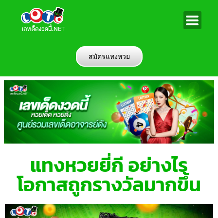
สมัครแทงหวย
แทงหวยยี่กี อย่างไร
โอกาสถูกรางวัลมากขึ้น