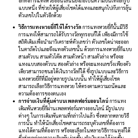
อีกทั้งการแทงหวยออนไลน์นี้ยังถือเป็นความบันเทิงอีกรูป
แบบหนึ่ง ที่ช่วยให้ผู้เสี่ยงโชคได้แทงและสนุกไปกับการลุ้น
ตัวเลขไปในตัวอีกด้วย
วิธีการแทงหวยยี่กีให้ได้รางวัล
การแทงหวยยี่กีนั้นมีวิธี
การแทงให้สามารถได้รับรางวัลทุกรอบก็ได้ เพียงมีการใช้
สถิติเดิมเพื่อนำมาวิเคราะห์ตัวเลขว่า ตัวเลขใดน่าจะออก
ในตาถัดไปและจึงแทงตัวเลขนั้น ด้วยการแทงหวยยี่กีแบบ
สามตัวบน สามตัวโต๊ด สามตัวหน้า สามตัวล่าง หรือจะ
แทงแบบสองตัวบน สองตัวล่าง หรือจะแทงเลขวิ่งเพียงตัว
เดียวสามารถชนะได้เงินรางวัลก็ได้ ซึ่งรูปแบบและวิธีการ
แทงหวยยี่กีที่มีอยู่หลายรูปแบบนั้น ทำให้ผู้เสี่ยงโชค
สามารถเลือกวิธีการแทงหวย ให้ตรงตามความถนัดและ
ความต้องการของตนเอง
การจ่ายเงินที่คุ้มค่าบนเพลตฟอร์มออนไลน์
การแทง
เดิมพันหวยยี่กีผ่านเพลตฟอร์มทางออนไลน์ มีรูปแบบ
ต่างๆ ในการเดิมพันตามที่กล่าวไปแล้ว ซึ่งหลากหลายวิธี
การนั้น ทำให้นักเสี่ยงโชคสามารถระบุตัวเลขที่ต้องการ
แทงได้ตามที่ต้องการ หรือจะเลือกในหลายวิธีการแทงก็ได้
ซึ่งส่งผลต่อการวางเดิมพันง่ายขึ้น ทำเงินรายได้ง่ายขึ้น