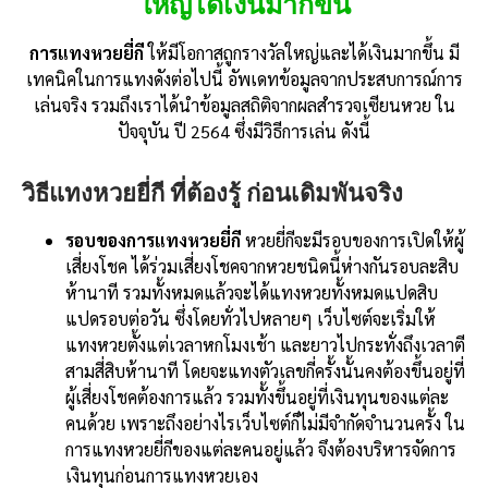
ใหญ่ได้เงินมากขึ้น
การแทงหวยยี่กี
ให้มีโอกาสถูกรางวัลใหญ่และได้เงินมากขึ้น มี
เทคนิคในการแทงดังต่อไปนี้ อัพเดทข้อมูลจากประสบการณ์การ
เล่นจริง รวมถึงเราได้นำข้อมูลสถิติจากผลสำรวจเซียนหวย ใน
ปัจจุบัน ปี 2564 ซึ่งมีวิธีการเล่น ดังนี้
วิธีแทงหวยยี่กี ที่ต้องรู้ ก่อนเดิมพันจริง
รอบของการแทงหวยยี่กี
หวยยี่กีจะมีรอบของการเปิดให้ผู้
เสี่ยงโชค ได้ร่วมเสี่ยงโชคจากหวยชนิดนี้ห่างกันรอบละสิบ
ห้านาที รวมทั้งหมดแล้วจะได้แทงหวยทั้งหมดแปดสิบ
แปดรอบต่อวัน ซึ่งโดยทั่วไปหลายๆ เว็บไซต์จะเริ่มให้
แทงหวยตั้งแต่เวลาหกโมงเช้า และยาวไปกระทั่งถึงเวลาตี
สามสี่สิบห้านาที โดยจะแทงตัวเลขกี่ครั้งนั้นคงต้องขึ้นอยู่ที่
ผู้เสี่ยงโชคต้องการแล้ว รวมทั้งขึ้นอยู่ที่เงินทุนของแต่ละ
คนด้วย เพราะถึงอย่างไรเว็บไซต์ก็ไม่มีจำกัดจำนวนครั้ง ใน
การแทงหวยยี่กีของแต่ละคนอยู่แล้ว จึงต้องบริหารจัดการ
เงินทุนก่อนการแทงหวยเอง