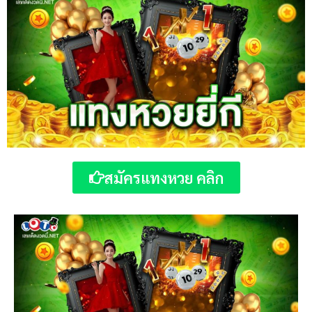
สมัครแทงหวย คลิก