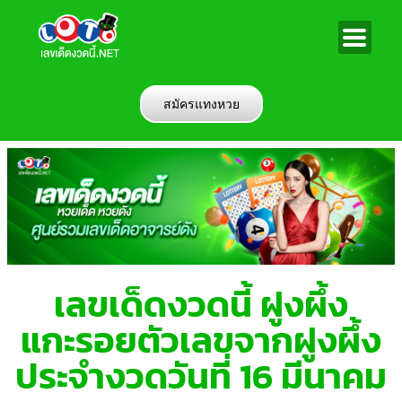
สมัครแทงหวย
เลขเด็ดงวดนี้ ฝูงผึ้ง
แกะรอยตัวเลขจากฝูงผึ้ง
ประจำงวดวันที่ 16 มีนาคม