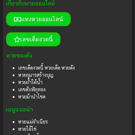
เกี่ยวกับหวยออนไลน์
แทงหวยออนไลน์
เลขเด็ดงวดนี้
หวยซองดัง
เลขเด็ดงวดนี้ หวยเด็ด หวยดัง
หวยกุมารสร้างบุญ
หวยถ้ำใต้น้ำ
เลขดับพิกุทอง
หวยม้านำโชค
เมนูแนะนำ
หวยแม่จำเนียร
หวยไอ้ไข่