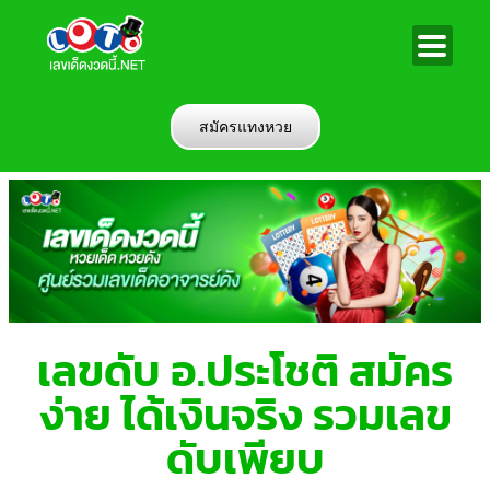
สมัครแทงหวย
เลขดับ อ.ประโชติ สมัคร
ง่าย ได้เงินจริง รวมเลข
ดับเพียบ