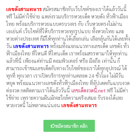
เลขดังสามทหาร
สมัครสมาชิกกับเว็บไซต์ของเราได้แล้ววันนี้
ฟรี ไม่มีค่าใช้จ่าย แหล่งรวมบริการหวยเด็ด หวยดัง ทั่วฟ้าเมือง
ไทย พร้อมบริการหวยแบบครบวงจร กับ เว็บหวยตรงไม่ผ่าน
เอเย่นต์ เว็บไซต์ที่ให้บริการหวยทุกรูปแบบ ทั้งหวยไทย และ
หวยต่างประเทศ ก็มีให้ทุกท่านได้เลือกเล่น เลือกลุ้นกันได้เลยทั้ง
วัน
เลขดังสามทหาร
พร้อมทั้งแจกแนวทางเลขเด็ด เลขดัง ทั่ว
ฟ้าเมืองไทย ที่ไหนดี ที่ไหนเด็ด เราพร้อมสรรหามาให้ทุกท่าน
แล้วที่นี่ เพียงแค่ท่านมี คอมพิวเตอร์ หรือ มือถือ เท่านั้น ก็
สามารถเข้าชมเลขเด็ดกับทางเว็บไซต์ของเราได้ทุกอุปกรณ์ ได้
ทุกที่ ทุกเวลา เราเปิดบริการทุกท่านตลอด 24 ชั่วโมง ไม่มีวัน
หยุด พร้อมแนวทางเลขดังทั่วฟ้าเมืองไทย ที่อัปเดตกันแบบงวด
ต่องวด กดติดตามเราได้แล้ววันนี้
เลขเด็ดงวดนี้.net
ฟรี ไม่มีค่า
ใช้จ่าย เพราะความฝันมักจะใกล้ความจริงเสมอ รับรองได้เลย
หวยงวดนี้ ไม่พลาดแน่นอน
เลขดังสามทหาร
สมัครสมาชิก คลิก