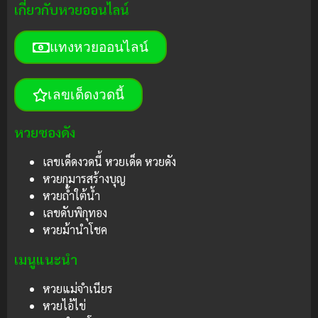
เกี่ยวกับหวยออนไลน์
แทงหวยออนไลน์
เลขเด็ดงวดนี้
หวยซองดัง
เลขเด็ดงวดนี้ หวยเด็ด หวยดัง
หวยกุมารสร้างบุญ
หวยถ้ำใต้น้ำ
เลขดับพิกุทอง
หวยม้านำโชค
เมนูแนะนำ
หวยแม่จำเนียร
หวยไอ้ไข่