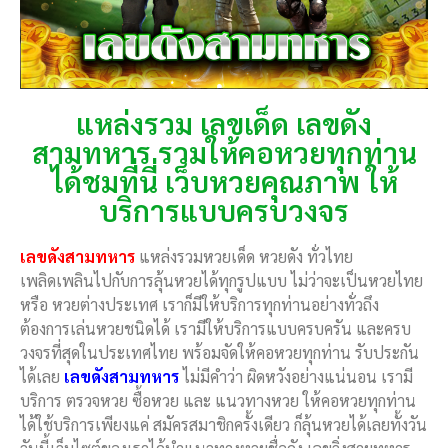
แหล่งรวม เลขเด็ด เลขดัง
สามทหาร รวมให้คอหวยทุกท่าน
ได้ชมที่นี่ เว็บหวยคุณภาพ ให้
บริการแบบครบวงจร
เลขดังสามทหาร
แหล่งรวมหวยเด็ด หวยดัง ทั่วไทย
เพลิดเพลินไปกับการลุ้นหวยได้ทุกรูปแบบ ไม่ว่าจะเป็นหวยไทย
หรือ หวยต่างประเทศ เราก็มีให้บริการทุกท่านอย่างทั่วถึง
ต้องการเล่นหวยชนิดได้ เรามีให้บริการแบบครบครัน และครบ
วงจรที่สุดในประเทศไทย พร้อมจัดให้คอหวยทุกท่าน รับประกัน
ได้เลย
เลขดังสามทหาร
ไม่มีคำว่า ผิดหวังอย่างแน่นอน เรามี
บริการ ตรวจหวย ซื้อหวย และ แนวทางหวย ให้คอหวยทุกท่าน
ได้ใช้บริการเพียงแค่ สมัครสมาชิกครั้งเดียว ก็ลุ้นหวยได้เลยทั้งวัน