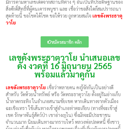
มีการตามหาเลขเด็ดจากสถานที่ต่าง ๆ อันเป็นที่ประดิษฐานของ
สิ่งศักดิ์สิทธิ์ที่ผู้คนเคารพบูชา และ เชื่อว่าขอสิ่งใดก็สมปรารถนา
สุดท้ายนี้ ขอโชคได้โชค ขอให้รวย ถูกหวยสมใจ
เลขดังพระธาตุ
วาโย
สมัครสมาชิก คลิก
เลขดังพระธาตุวาโย นำเสนอเลข
ดัง งวดที่ 16 มิถุนายน 2565
พร้อมแล้วมาดูกัน
เลขดังพระธาตุวาโย
เชื่อว่าหลายคน คงรู้จักกันเป็นอย่างดี
สำหรับ วัดห้วยน้ำทรัพย์ หรือ วัดพระธาตุวาโย ตั้งอยู่ริมอ่างเก็บ
น้ำลาดกระทิง ในอำเภอสนามชัยเขต หากเดินทางจากตัวเมือง
ฉะเชิงเทรา ใช้เส้นทางเข้าสู่อำเภอท่าตะเกียบ (ทางที่จะเข้าสู่
เขต รักษาพันธุ์สัตว์ป่า เขาอ่าง
ฤๅไน
) ซึ่งมักจะมีประชาชน
จำนวนมาก นิยมเดินทางมากราบไหว้ หลวงพ่อปลดหนี้ ซึ่งชาว
บ้านต่างก็เชื่อกันว่า หากใครมาขอพรเรื่องที่เกี่ยวกับการปลดหนี้