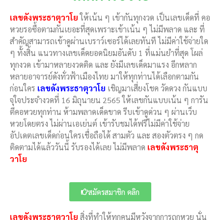
เลขดังพระธาตุวาโย
ให้เน้น ๆ เข้ากันทุกงวด เป็นเลขเด็ดที่ คอ
หวยรอซื้อตามกันเยอะที่สุดเพราะเข้าเน้น ๆ ไม่มีพลาด และ ที่
สำคัญสามารถเข้าดูผ่านเบราว์เซอร์ได้เลยทันที ไม่มีค่าใช้จ่ายใด
ๆ ทั้งสิ้น แนวทางเลขเด็ดยอดนิยมอันดับ 1 ที่แม่นยำที่สุด โผล่
ทุกงวด เข้ามาหลายงวดติด และ ยังมีเลขเด็ดมาแรง อีกหลาก
หลายอาจารย์ดังทั่วฟ้าเมืองไทย มาให้ทุกท่านได้เลือกตามกัน
ก่อนใคร
เลขดังพระธาตุวาโย
เชิญมาเสี่ยงโชค วัดดวง กันแบบ
จุใจประจำงวดที่ 16 มิถุนายน 2565 ให้เลขกันแบบเน้น ๆ การัน
ตีคอหวยทุกท่าน ห้ามพลาดเด็ดขาด รีบเข้าดูด่วน ๆ ผ่านเว็บ
หวยโดยตรง ไม่ผ่านเอเย่นต์ เข้ารับชมได้ฟรีไม่มีค่าใช้จ่าย
อัปเดตเลขเด็ดก่อนใครเชื่อถือได้ สามตัว และ สองตัวตรง ๆ กด
ติดตามได้แล้ววันนี้ รับรองได้เลย ไม่มีพลาด
เลขดังพระธาตุ
วาโย
สมัครสมาชิก คลิก
เลขดังพระธาตุวาโย
สิ่งที่ทำให้ทุกคนมีหวังจากการถูกหวย นั่น