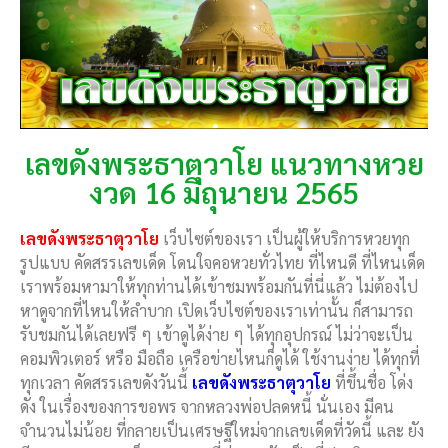
เลขดังพระธาตุวาโย แนวทางหวย
งวด 16 มิถุนายน 2565
เลขดังพระธาตุวาโย
เว็บไซต์ของเรา เป็นผู้ให้บริการหวยทุก
รูปแบบ คัดสรรเลขเด็ด โดนใจคอหวยทั่วไทย ที่ไหนดี ที่ไหนเด็ด
เราพร้อมหามาให้ทุกท่านได้เข้าชมพร้อมกันที่นี่แล้ว ไม่ต้องไป
หาดูจากที่ไหนให้ลำบาก เปิดเว็บไซต์ของเราเท่านั้น ก็สามารถ
รับชมกันได้เลยฟรี ๆ เข้าดูได้ง่าย ๆ ได้ทุกอุปกรณ์ ไม่ว่าจะเป็น
คอมพิวเตอร์ หรือ มือถือ เครือข่ายไหนก็ดูได้ ใช้งานง่าย ได้ทุกที่
ทุกเวลา คัดสรรเลขดังวันนี้
เลขดังพระธาตุวาโย
ที่ขึ้นชื่อ โด่ง
ดัง ในเรื่องของการขอพร จากหลวงพ่อปลดหนี้ นั่นเอง มีคน
จำนวนไม่น้อย ที่กลายเป็นเศรษฐีใหม่จากเลขเด็ดที่วัดนี้ และ ยัง