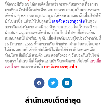
ก็คือการมีตัวเลข ได้เลขเด็ดที่คาดว่า จะตรงกับผลหวย ที่ออกมา
มากที่สุด จึงทำให้เหล่าเซียนเลย คอหวย ต่างมุ่งมั่นแสวงหาเลข
เด็ดต่าง ๆ หลากหลายรูปแบบ มาให้คอหวย และ นักเสี่ยงโชคได้
นำไปหาซื้อ แล้วนำไปปลดหนี้
เลขดังพระธาตุวาโย
ในหวย
สลากกินแบ่งรัฐบาล งวดนี้ 16 มิถุนายน 2565 โดยในงวดนี้ ขอ
นำเสนอ แนวทางเลขเด็ดทำนายฝัน รีบนำไปหาซื้อด่วนก่อน
หมดปลดหนี้ไปพร้อม ๆ กัน เสี่ยงโชคกันแบบจุใจประจำงวดวันที่
16 มิถุนายน 2565 ห้ามพลาดรีบเข้าดูด่วน ผ่านเว็บหวยโดยตรง
ไม่ผ่านเอเย่นต์ เข้ารับชมได้ฟรีไม่มีค่าใช้จ่าย อัปเดตเลขเด็ด
ก่อนใครเชื่อถือได้ สามตัว และ สองตัวตรง ๆ รับประกันเว็บไซต์
ของเรา ให้เลขเด็ดได้อย่างแม่นยำ รีบกดติดตามเว็บไซต์
เลขเด็ด
งวดนี้.net
ของเราเท่านั้น
เลขดังพระธาตุวาโย
สำนักเลขเด็ดล่าสุด