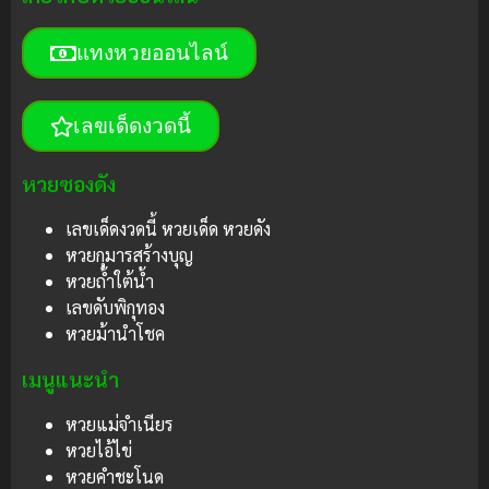
แทงหวยออนไลน์
เลขเด็ดงวดนี้
หวยซองดัง
เลขเด็ดงวดนี้ หวยเด็ด หวยดัง
หวยกุมารสร้างบุญ
หวยถ้ำใต้น้ำ
เลขดับพิกุทอง
หวยม้านำโชค
เมนูแนะนำ
หวยแม่จำเนียร
หวยไอ้ไข่
หวยคำชะโนด