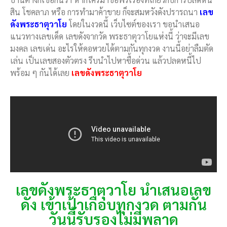
สิน โชคลาภ หรือ การทำมาค้าขาย ก็จะสมหวังดังปรารถนา
เลข
ดังพระธาตุวาโย
โดยในงวดนี้ เว็บไซต์ของเรา ขอนำเสนอ
แนวทางเลขเด็ด เลขดังจากวัด พระธาตุวาโยแห่งนี้ ว่าจะมีเลข
มงคล เลขเด่น อะไรให้คอหวยได้ตามกันทุกงวด งานนี้อย่าลืมตัด
เล่น เป็นเลขสองตัวตรง รีบนำไปหาซื้อด่วน แล้วปลดหนี้ไป
พร้อม ๆ กันได้เลย
เลขดังพระธาตุวาโย
เลขดังพระธาตุวาโย นำเสนอเลข
ดัง เข้าเป้าเกือบทุกงวด ตามกัน
วันนี้รับรองไม่มีพลาด