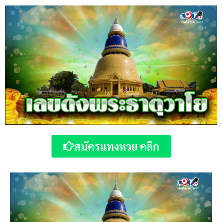
สมัครแทงหวย คลิก