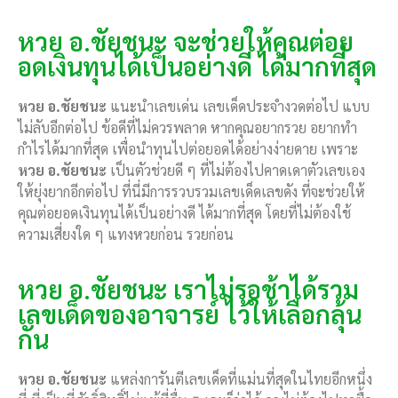
หวย อ.ชัยชนะ จะช่วยให้คุณต่อย
อดเงินทุนได้เป็นอย่างดี ได้มากที่สุด
หวย อ.ชัยชนะ
แนะนำเลขเด่น เลขเด็ดประจำงวดต่อไป แบบ
ไม่ลับอีกต่อไป ข้อดีที่ไม่ควรพลาด หากคุณอยากรวย อยากทำ
กำไรได้มากที่สุด เพื่อนำทุนไปต่อยอดได้อย่างง่ายดาย เพราะ
หวย อ.ชัยชนะ
เป็นตัวช่วยดี ๆ ที่ไม่ต้องไปคาดเดาตัวเลขเอง
ให้ยุ่งยากอีกต่อไป ที่นี่มีการรวบรวมเลขเด็ดเลขดัง ที่จะช่วยให้
คุณต่อยอดเงินทุนได้เป็นอย่างดี ได้มากที่สุด โดยที่ไม่ต้องใช้
ความเสี่ยงใด ๆ แทงหวยก่อน รวยก่อน
หวย อ.ชัยชนะ เราไม่รอช้าได้รวม
เลขเด็ดของอาจารย์ ไว้ให้เลือกลุ้น
กัน
หวย อ.ชัยชนะ
แหล่งการันตีเลขเด็ดที่แม่นที่สุดในไทยอีกหนึ่ง