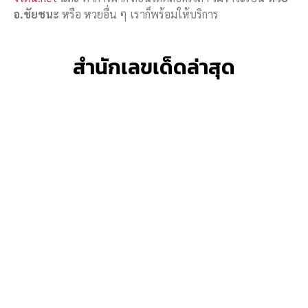
อ.ชัยชนะ
หรือ หวยอื่น ๆ เราก็พร้อมให้บริการ
สำนักเลขเด็ดล่าสุด