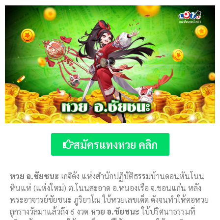
สมัครแทงหวย คลิก
หวย อ.ชัยชนะ
เกจิดัง แห่งสำนักปฏิบัติธรรมบ้านดอนหันโนน
หินแห่ (แห่งใหม่) ต.โนนสะอาด อ.หนองเรือ จ.ขอนแก่น หลัง
พระอาจารย์ชัยชนะ ภูริยาโณ ใบ้หวยเลขเด็ด ดังจนทำให้คอหวย
ถูกรางวัลมาแล้วถึง 6 งวด
หวย อ.ชัยชนะ
ใบ้ปริศนาธรรมที่