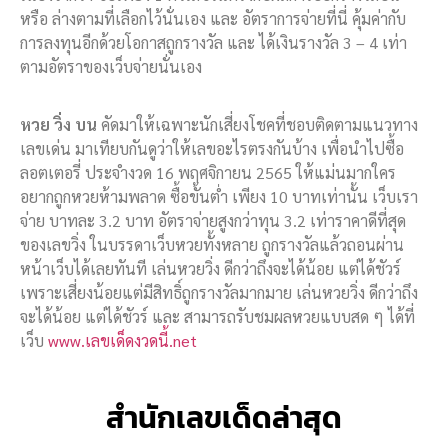
หรือ ล่างตามที่เลือกไว้นั่นเอง และ อัตราการจ่ายที่นี่ คุ้มค่ากับ
การลงทุนอีกด้วยโอกาสถูกรางวัล และ ได้เงินรางวัล 3 – 4 เท่า
ตามอัตราของเว็บจ่ายนั่นเอง
หวย วิ่ง บน
คัดมาให้เฉพาะนักเสี่ยงโชคที่ชอบติดตามแนวทาง
เลขเด่น มาเทียบกันดูว่าให้เลขอะไรตรงกันบ้าง เพื่อนำไปซื้อ
ลอตเตอรี่ ประจำงวด 16 พฤศจิกายน 2565 ให้แม่นมากใคร
อยากถูกหวยห้ามพลาด ซื้อขั้นต่ำ เพียง 10 บาทเท่านั้น เว็บเรา
จ่าย บาทละ 3.2 บาท อัตราจ่ายสูงกว่าทุน 3.2 เท่าราคาดีที่สุด
ของเลขวิ่ง ในบรรดาเว็บหวยทั้งหลาย ถูกรางวัลแล้วถอนผ่าน
หน้าเว็บได้เลยทันที เล่นหวยวิ่ง ดีกว่าถึงจะได้น้อย แต่ได้ชัวร์
เพราะเสี่ยงน้อยแต่มีสิทธิ์ถูกรางวัลมากมาย เล่นหวยวิ่ง ดีกว่าถึง
จะได้น้อย แต่ได้ชัวร์ และ สามารถรับชมผลหวยแบบสด ๆ ได้ที่
เว็บ
www.เลขเด็ดงวดนี้.net
สำนักเลขเด็ดล่าสุด