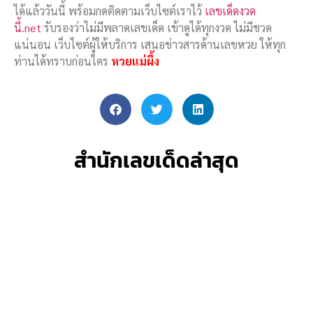
ได้แล้ววันนี้ พร้อมกดติดตามเว็บไซต์เราไว้
เลขเด็ดงวด
นี้.net
รับรองว่าไม่มีพลาดเลขเด็ด เข้าดูได้ทุกงวด ไม่มีชวด
แน่นอน เว็บไซต์ผู้ให้บริการ
เสนอข่าวสารด้านเลขหวย ให้ทุก
ท่านได้ทราบก่อนใคร
หวยแม่ผึ้ง
สำนักเลขเด็ดล่าสุด