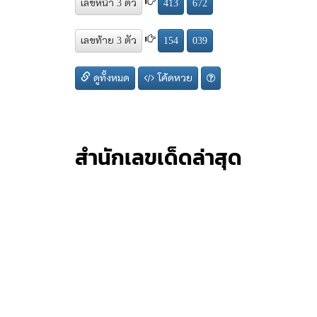
สำนักเลขเด็ดล่าสุด