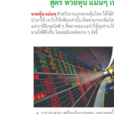
สูตร หวยหุ้น แม่นๆ 
หวยหุ้น แม่นๆ
สำหรับการแทงหวยหุ้นไทย ให้ได้กำไ
นำมาให้ เอาไปใช้เพียงเท่านั้น ก็จะสามารถเพิ่มโอ
แต่เราก็มีเทคนิคดี ๆ ที่อยากจะแนะนำให้ทุกท่านได
หวยให้ดียิ่งขึ้น โดยจะมีเทคนิคง่าย ๆ ดังนี้
การเล่นหวย เหมือนกันการลงทุน เพราะฉะนั้