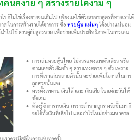
เทคนิคง่าย ๆ สร้างรายได้งาม ๆ
ร ก็ไม่ใช่เรื่องยากจนเกินไป เพียงแค่ใช้ตัวเลขจากสูตรที่ทางเราได้
กาส ในการสร้างรายได้จากการ ซื้อ
หวยหุ้น แม่นๆ
ได้อย่างแน่นอน
้นำไปใช้ ควบคู่กับสูตรหวย เพื่อช่วยเพิ่มประสิทธิภาพ ในการเล่น
การเล่นหวยหุ้นไทย ไม่ควรแทงเลขตัวเดียว หรือ
ตามเลขตัวเดิมซ้ำ ๆ ควรแทงหลาย ๆ ตัว เพราะ
การที่เราเล่นหลายตัวนั้น จะช่วยเพิ่มโอกาสในการ
ถูกหวยนั้นเอง
ควรตั้งเพดาน เงินได้ และ เงินเสีย ในแต่ละวันให้
ชัดเจน
ต้องรู้จักการทบเงิน เพราะถ้าหากถูกรางวัลขึ้นมา ก็
จะได้ทั้งเงินที่เสียไป และ กำไรใหม่อย่างมหาศาล
นเราควรมีสติในการเล่นทุกครั้ง