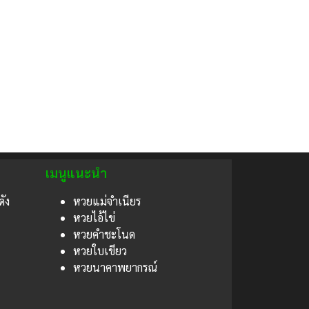
เมนูแนะนำ
ดัง
หวยแม่จำเนียร
หวยไอ้ไข่
หวยคำชะโนด
หวยใบเขียว
หวยนาคาพยากรณ์