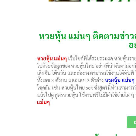
หวยหุ้น แม่นๆ ติดตามข่าว
อ
หวยหุ้น แม่นๆ
เว็บไซต์ที่ได้รวบรวมผล หวยหุ้นร
ไปด้วยข้อมูลของ หวยหุ้นไทย อย่างที่น่าจับตามองกั
เส็ง จีน ไต้หวัน และ ฮ่องกง สามารถใช้งานได้ทัน
ทั้งเลข 3 ตัวบน และ เลข 2 ตัวล่าง
หวยหุ้น แม่นๆ
โชคกัน เช่น หวยหุ้นไทย set ซึ่งสูตรนี้ท่านสามาร
แล้วไปดู สูตรหวยหุ้น ใช้งานฟรีไม่มีค่าใช้จ่ายใด
แม่นๆ