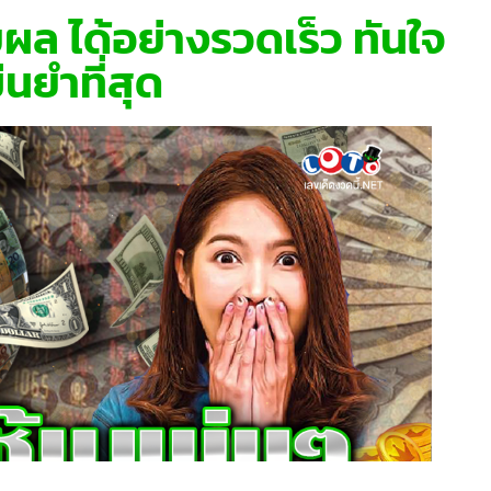
ผล ได้อย่างรวดเร็ว ทันใจ
่นยำที่สุด