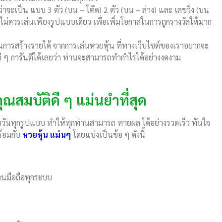
าจะเป็น แบบ 3 ตัว (บน – โต๊ด) 2 ตัว (บน – ล่าง) และ เลขวิ่ง (บน
 ไม่ควรเล่นเพียงรูปแบบเดียว เพื่อเพิ่มโอกาสในการถูกรางวัลให้มาก
 ในการสร้างรายได้ จากการเล่นหวยหุ้น ที่ทางเว็บไซต์ของเราอยากจะ
ๆ การันตีได้เลยว่า ท่านจะสามารถทำกำไรได้อย่างงดงาม
ุณสมบัติดี ๆ แม่นยำที่สุด
ายวันทุกรูปแบบ ทำให้ทุกท่านสามารถ ทายผล ได้อย่างรวดเร็ว ทันใจ
ร้อมกับ
หวยหุ้น แม่นๆ
โดยแบ่งเป็นข้อ ๆ ดังนี้
่านมือถือทุกระบบ