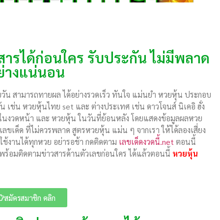
สารได้ก่อนใคร รับประกัน ไม่มีพลาด
ย่างแน่นอน
ายวัน สามารถทายผล ได้อย่างรวดเร็ว ทันใจ แม่นยำ หวยหุ้น ประกอบ
น เช่น หวยหุ้นไทย set และ ต่างประเทศ เช่น ดาวโจนส์ นิเคอิ ฮั่ง
ที ในงวดหน้า และ หวยหุ้น ในวันที่ย้อนหลัง โดยแสดงข้อมูลผลหวย
เลขเด็ด ที่ไม่ควรพลาด สูตรหวยหุ้น แม่น ๆ จากเรา ให้ได้ลองเสี่ยง
ถใช้งานได้ทุกหวย อย่ารอช้า กดติดตาม
เลขเด็ดงวดนี้.net
ตอนนี้
 ๆ พร้อมติดตามข่าวสารด้านตัวเลขก่อนใคร ได้แล้วตอนนี้
หวยหุ้น
สมัครสมาชิก คลิก