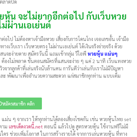
ี่ตลาดปิด
ยหุ้น จะไม่ยากอีกต่อไป กับเว็บหวย
ม่ผ่านเอเย่นต์
ีกต่อไป ไม่ต้องหาเจ้ามือหวย เสี่ยงกับการโดนโกง เจอเลขอั้น เจ้ามือ
างเว็บเรา เว็บหวยตรง ไม่ผ่านเอเย่นต์ ได้เงินจริงจ่ายจริง ด้วย
นจะง่ายดาย สมัครวันนี้ แถมเข้ากลุ่ม วีไอพี
หวยหุ้น แม่นๆ
 ต้องไม่พลาด ขั้นตอนสมัครที่แสนจะง่าย ๆ แค่ 2 นาที เว็บแทงหวย
ีวิวจากลูกค้าที่เล่นจริงนับล้านคน การันตีว่าเล่นกับเราไม่มีปัญหา
 และ พัฒนาเพื่ออำนวยความสะดวก แก่สมาชิกทุกท่าน แบบเต็ม
สมัครสมาชิก คลิก
 แม่น ๆ จากเรา ให้ทุกท่านได้ลองเสี่ยงโชคกัน เช่น หวยหุ้นไทย set
ิดตาม
เลขเด็ดงวดนี้.net
ตอนนี้ แล้วไปดู สูตรหวยหุ้น ใช้งานฟรีไม่มี
ใคร ช่วยเพิ่มโอกาส ในการสร้างรายได้ จากการเล่นหวยหุ้น ที่ทาง