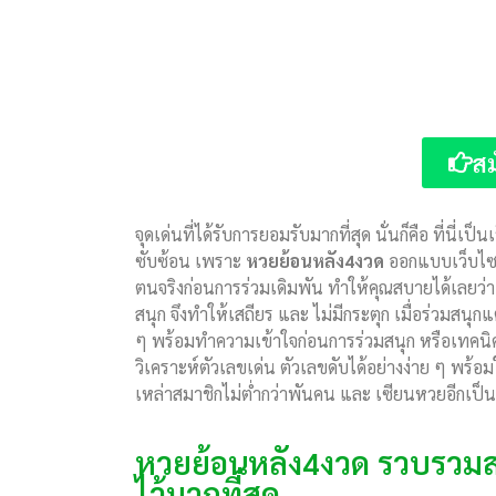
สม
จุดเด่นที่ได้รับการยอมรับมากที่สุด นั่นก็คือ ที่นี่
ซับซ้อน เพราะ
หวยย้อนหลัง4งวด
ออกแบบเว็บไซต
ตนจริงก่อนการร่วมเดิมพัน ทำให้คุณสบายได้เลยว่า 
สนุก จึงทำให้เสถียร และ ไม่มีกระตุก เมื่อร่วมสนุกแ
ๆ พร้อมทำความเข้าใจก่อนการร่วมสนุก หรือเทคนิค
วิเคราะห์ตัวเลขเด่น ตัวเลขดับได้อย่างง่าย ๆ พร้อ
เหล่าสมาชิกไม่ต่ำกว่าพันคน และ เซียนหวยอีกเป็นจ
หวยย้อนหลัง4งวด รวบรวมส
ไว้มากที่สุด