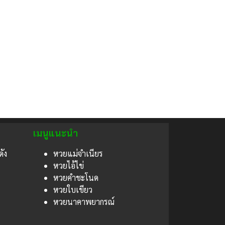
เมนูแนะนำ
ดัง
หวยแม่จำเนียร
หวยไอ้ไข่
หวยคำชะโนด
หวยใบเขียว
หวยนาคาพยากรณ์