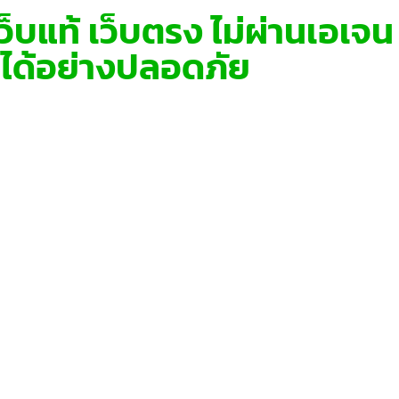
บแท้ เว็บตรง ไม่ผ่านเอเจน
ุกได้อย่างปลอดภัย