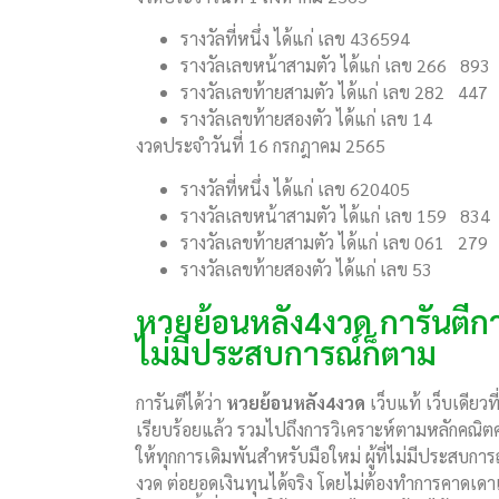
รางวัลที่หนึ่ง ได้แก่ เลข 436594
รางวัลเลขหน้าสามตัว ได้แก่ เลข 266 893
รางวัลเลขท้ายสามตัว ได้แก่ เลข 282 447
รางวัลเลขท้ายสองตัว ได้แก่ เลข 14
งวดประจำวันที่ 16 กรกฎาคม 2565
รางวัลที่หนึ่ง ได้แก่ เลข 620405
รางวัลเลขหน้าสามตัว ได้แก่ เลข 159 834
รางวัลเลขท้ายสามตัว ได้แก่ เลข 061 279
รางวัลเลขท้ายสองตัว ได้แก่ เลข 53
หวยย้อนหลัง4งวด การันตีการ
ไม่มีประสบการณ์ก็ตาม
การันตีได้ว่า
หวยย้อนหลัง4งวด
เว็บแท้ เว็บเดียว
เรียบร้อยแล้ว รวมไปถึงการวิเคราะห์ตามหลักคณิตศ
ให้ทุกการเดิมพันสำหรับมือใหม่ ผู้ที่ไม่มีประสบการณ
งวด ต่อยอดเงินทุนได้จริง โดยไม่ต้องทำการคาดเดาเอาเ