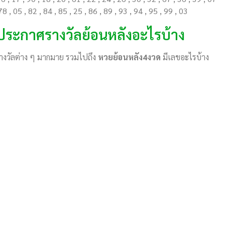
 78 , 05 , 82 , 84 , 85 , 25 , 86 , 89 , 93 , 94 , 95 , 99 , 03
ประกาศรางวัลย้อนหลังอะไรบ้าง
รางวัลต่าง ๆ มากมาย รวมไปถึง
หวยย้อนหลัง4งวด
มีเลขอะไรบ้าง