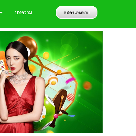
บทความ
สมัครแทงหวย