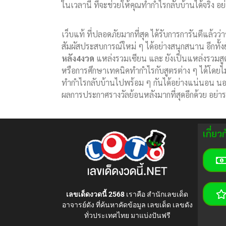
ในเวลานี้ ที่จะช่วยให้คุณทำกำไรกลับบ้านได้จริง 
เว็บแท้ ที่ปลอดภัยมากที่สุด ได้รับการการันตีแล้วว่
สัมผัสประสบการณ์ใหม่ ๆ ได้อย่างสนุกสนาน อีกทั้งยัง
หลัง4งวด
แหล่งรวมเซียน และ ยังเป็นแหล่งรวมสูตร
หรือการศึกษาเทคนิคทำกำไรกับสูตรต่าง ๆ ได้โดยไม่ต
ทำกำไรกลับบ้านไปพร้อม ๆ กันได้อย่างแน่นอน นอก
ผลการประกาศรางวัลย้อนหลังมากที่สุดอีกด้วย อย่ารอ
เกี่ย
เลขเด็ดงวดนี้ 2568
เราคือ สำนักเลขเด็ด
อาจารย์ดัง ที่ค้นหาคัดข้อมูล เลขเด็ด เลขดัง
ทั่วประเทศไทย มาแบ่งปันฟรี