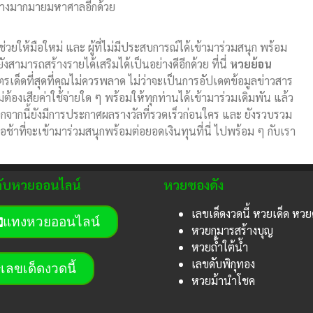
อย่างมากมายมหาศาลอีกด้วย
าช่วยให้มือใหม่ และ ผู้ที่ไม่มีประสบการณ์ได้เข้ามาร่วมสนุก พร้อม
สามารถสร้างรายได้เสริมได้เป็นอย่างดีอีกด้วย ที่นี่
หวยย้อน
เด็ดที่สุดที่คุณไม่ควรพลาด ไม่ว่าจะเป็นการอัปเดตข้อมูลข่าวสาร
้องเสียค่าใช้จ่ายใด ๆ พร้อมให้ทุกท่านได้เข้ามาร่วมเดิมพัน แล้ว
จากนี้ยังมีการประกาศผลรางวัลที่รวดเร็วก่อนใคร และ ยังรวบรวม
ช้าที่จะเข้ามาร่วมสนุกพร้อมต่อยอดเงินทุนที่นี่ ไปพร้อม ๆ กับเรา
วกับหวยออนไลน์
หวยซองดัง
เลขเด็ดงวดนี้ หวยเด็ด หวย
แทงหวยออนไลน์
หวยกุมารสร้างบุญ
หวยถ้ำใต้น้ำ
เลขดับพิกุทอง
เลขเด็ดงวดนี้
หวยม้านำโชค