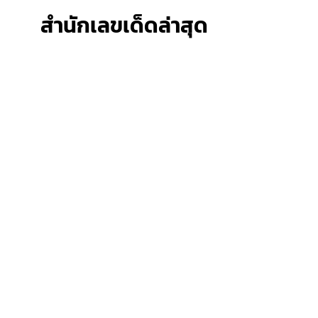
สำนักเลขเด็ดล่าสุด