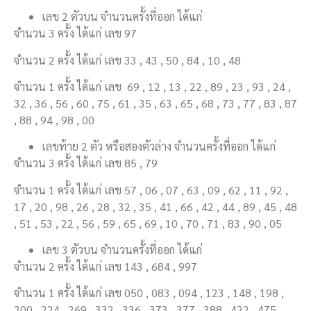
เลข 2 ตัวบน จำนวนครั้งที่ออก ได้แก่
จำนวน 3 ครั้ง ได้แก่ เลข
97
จำนวน 2 ครั้ง ได้แก่ เลข
33 , 43 , 50 , 84 , 10 , 48
จำนวน 1 ครั้ง ได้แก่ เลข 69 , 12 , 13 , 22 , 89 , 23 , 93 , 24 ,
32 , 36 , 56 , 60 , 75 , 61 , 35 , 63 , 65 , 68 , 73 , 77 , 83 , 87
, 88 , 94 , 98 , 00
เลขท้าย 2 ตัว หรือสองตัวล่าง จำนวนครั้งที่ออก ได้แก่
จำนวน 3 ครั้ง ได้แก่ เลข 85 , 79
จำนวน 1 ครั้ง ได้แก่ เลข
57 , 06 , 07 , 63 , 09 , 62 , 11 , 92 ,
17 , 20 , 98 , 26 , 28 , 32 , 35 , 41 , 66 , 42 , 44 , 89 , 45 , 48
, 51 , 53 , 22 , 56 , 59 , 65 , 69 , 10 , 70 , 71 , 83 , 90 , 05
เลข 3 ตัวบน จำนวนครั้งที่ออก ได้แก่
จำนวน 2 ครั้ง ได้แก่ เลข
143 , 684 , 997
จำนวน 1 ครั้ง ได้แก่ เลข
050 , 083 , 094 , 123 , 148 , 198 ,
200 , 224 , 269 , 332 , 336 , 373 , 377 , 388 , 422 , 475 ,