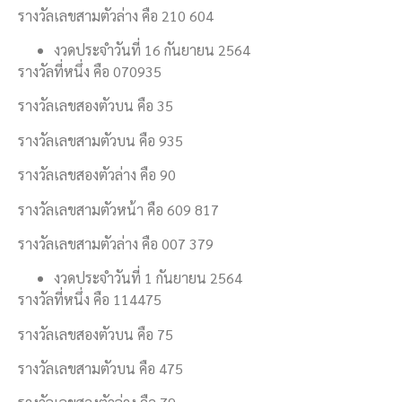
รางวัลเลขสามตัวล่าง คือ 210 604
งวดประจำวันที่ 16 กันยายน 2564
รางวัลที่หนึ่ง คือ 070935
รางวัลเลขสองตัวบน คือ 35
รางวัลเลขสามตัวบน คือ 935
รางวัลเลขสองตัวล่าง คือ 90
รางวัลเลขสามตัวหน้า คือ 609 817
รางวัลเลขสามตัวล่าง คือ 007 379
งวดประจำวันที่ 1 กันยายน 2564
รางวัลที่หนึ่ง คือ 114475
รางวัลเลขสองตัวบน คือ 75
รางวัลเลขสามตัวบน คือ 475