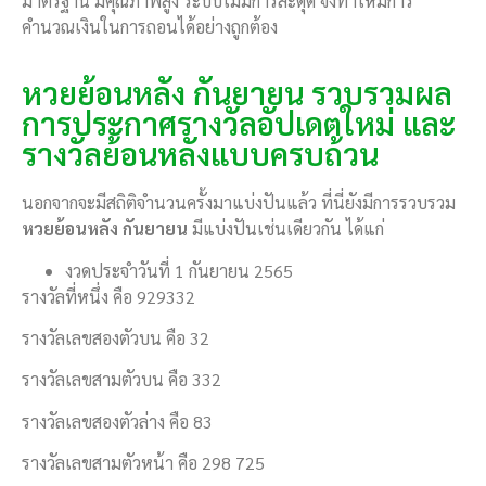
มาตรฐาน มีคุณภาพสูง ระบบไม่มีการสะดุด จึงทำให้มีการ
คำนวณเงินในการถอนได้อย่างถูกต้อง
หวยย้อนหลัง กันยายน รวบรวมผล
การประกาศรางวัลอัปเดตใหม่ และ
รางวัลย้อนหลังแบบครบถ้วน
นอกจากจะมีสถิติจำนวนครั้งมาแบ่งปันแล้ว ที่นี่ยังมีการรวบรวม
หวยย้อนหลัง กันยายน
มีแบ่งปันเช่นเดียวกัน ได้แก่
งวดประจำวันที่ 1 กันยายน 2565
รางวัลที่หนึ่ง คือ 929332
รางวัลเลขสองตัวบน คือ 32
รางวัลเลขสามตัวบน คือ 332
รางวัลเลขสองตัวล่าง คือ 83
รางวัลเลขสามตัวหน้า คือ 298 725