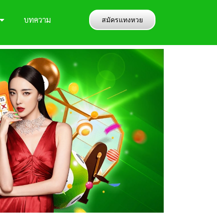
บทความ
สมัครแทงหวย