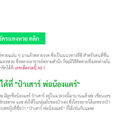
ัครแทงหวย คลิก
ให้หวยแม่น ๆ มาแล้วหลายงวด ซึ่งเป็นแนวทางที่ดี สำหรับคนที่ชื่น
แทงหวย ซึ่งหลายอาจารย์หลายสำนัก ก็จะมีวิธีคิดหวยที่แตกต่างกัน
ชิกได้ที่
เลขเด็ดงวดนี้.NET
้ที่ "ป๋าเสาร์ พ่อน้องแคร์"
 มีลูกชื่อน้องแคร์ ป๋าเสาร์ อยู่ในแวดวงนี้มานานแล้วค่ะ เขียนเลข
่กระดาษ และ ส่งให้ในกลุ่มลับของป๋าเอง ซึ่งใครอยากได้เลขจากป๋า
ซบุ๊กที่ชื่อว่า “ป๋าเสาร์ พ่อน้องแคร์” ก็ได้เช่นกันนะคะ