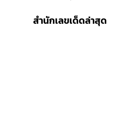
สำนักเลขเด็ดล่าสุด