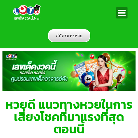
สมัครแทงหวย
หวยดี แนวทางหวยในการ
เสี่ยงโชคที่มาแรงที่สุด
ตอนนี้