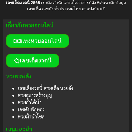
เลขเด็ดงวดนี้ 2568
เราคือ สำนักเลขเด็ดอาจารย์ดัง ที่ค้นหาคัดข้อมูล
เลขเด็ด เลขดัง ทั่วประเทศไทย มาแบ่งปันฟรี
เกี่ยวกับหวยออนไลน์
แทงหวยออนไลน์
เลขเด็ดงวดนี้
หวยซองดัง
เลขเด็ดงวดนี้ หวยเด็ด หวยดัง
หวยกุมารสร้างบุญ
หวยถ้ำใต้น้ำ
เลขดับพิกุทอง
หวยม้านำโชค
เมนูแนะนำ