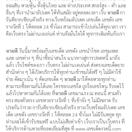
ออมสิน หวยหุ้น ทั้งหุ้นไทย และ ต่างประเทศ สกอร์สูง – ต่ำ และ
อื่นๆ ที่เรานำมาอัปเดต ให้ทันสมัย อยู่ตลอดเวลา
เว็บ
หวยดี
กา
รันตีจากเซียนตัวจริง ทางเว็บพร้อมอัปเดต เลขเด็ด เลขดัง เลข
รางวัลที่ 1 ให้ตลอด 24 ชั่วโมง
สามารถเข้าไปเล่นได้ทุกเวลา เรา
คือเว็บตรง ไม่ผ่านเอเย่นต์ ท่านจึงมั่นใจได้ ทุกการเดิมพันกับเรา
หวยดี
วันนี้มาพร้อมกับเลขเด็ด เลขดัง เลขนำโชค เลขมงคล
และ เลขต่าง ๆ
ที่น่าซื้อน่าสนใจ แนวทางสู่การปลดหนี้ มาถึง
แล้ว เว็บไซต์ของเรา เว็บตรง ไม่ผ่านเอเย่นต์ ส่งตรงเลขเด็ดจาก
สำนักต่าง ๆ ได้เปิดบริการให้ทุกท่านเข้าชมได้ฟรี ๆ ไม่มีค่าใช้
จ่าย คัดมาเน้น ๆ คัดเลขเด็ด ๆ
หวยดี
มาให้คอหวยทุกท่าน
สามารถซื้อตามกันได้เลย ใครชอบเลขใด ถูกใจเลขไหน รีบจดไว้
แล้วไปหาตามกันได้เลย ที่
หวยดี
เลขมาแรง ณ ตอนนี้ สามตัว
ตรง สองตัวตรง เลขหวยรางวัลที่ 1 ที่เข้าจัง ๆ ไม่มีพลาด รับ
ประกันว่ารวย การันตีจากเซียนตัวจริง ทางเว็บพร้อมอัปเดต เลข
เด็ด เลขดัง เลขรางวัลที่ 1 ให้ตลอด 24 ชั่วโมง ไม่มีวันหยุด ทุก
ท่านจะได้เข้ารับชมฟรี แบบไม่เสียค่าเข้า เว็บเราเป็นเว็บตรง ที่
ให้บริการด้านหวยที่ยอดเยี่ยมที่สุด
ที่
www.เลขเด็ดงวดนี้.com