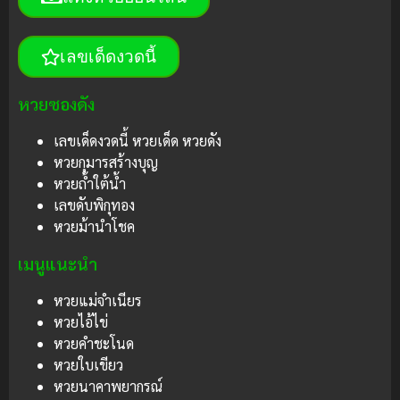
เลขเด็ดงวดนี้
หวยซองดัง
เลขเด็ดงวดนี้ หวยเด็ด หวยดัง
หวยกุมารสร้างบุญ
หวยถ้ำใต้น้ำ
เลขดับพิกุทอง
หวยม้านำโชค
เมนูแนะนำ
หวยแม่จำเนียร
หวยไอ้ไข่
หวยคำชะโนด
หวยใบเขียว
หวยนาคาพยากรณ์