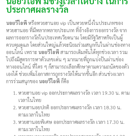
นอยวีไอพี มีช่วงเวลาใดบ้าง ในการ
ประกาศผลรางวัล
นอยวีไอพี
หรือหวยฮานอย vip เป็นหวยหนึ่งในประเภทของ
หวยฮานอย ที่มีหลากหลายประเภท ที่อ้างอิงการออกรางวัล จาก
ผลการออกรางวัลในประเทศเวียดนาม โดยมีรัฐวิสาหกิจเป็นผู้
ควบคุมดูแล โดยส่วนใหญ่แล้วจะนิยมร่วมสนุกกันในผ่านช่องทาง
ออนไลน์ เพราะ
นอยวีไอพี
สามารถเดิมพันได้ทุกช่วงเวลา รวม
ไปถึงมีสูตรการหาตัวเลขเด่น ๆ มากมายที่ถูกแบ่งปันผ่านช่อง
ทางออนไลน์ ที่ใคร ๆ ก็สามารถเลือกศึกษาตามความถนัดของตัว
เองได้ ช่วยเพิ่มโอกาสการถูกรางวัลให้มากขึ้นอีก ส่วนช่วงเวลา
การร่วมสนุกของ
นอยวีไอพี
ก็คือ
หวยฮานอย vip ออกประกาศผลรางวัล เวลา 19.30 น. ตาม
เวลาในไทย
หวยฮานอยปกติ ออกประกาศผลรางวัล เวลา 18.30 น.
ตามเวลาในไทย
หวยฮานอยพิเศษ ออกประกาศผลรางวัล เวลา 17.30 น.
ตามเวลาในไทย