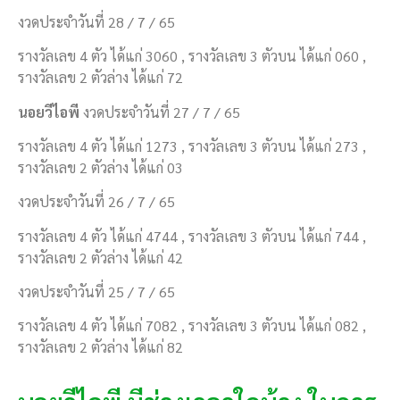
งวดประจำวันที่ 28 / 7 / 65
รางวัลเลข 4 ตัว ได้แก่ 3060 , รางวัลเลข 3 ตัวบน ได้แก่ 060 ,
รางวัลเลข 2 ตัวล่าง ได้แก่ 72
นอยวีไอพี
งวดประจำวันที่ 27 / 7 / 65
รางวัลเลข 4 ตัว ได้แก่ 1273 , รางวัลเลข 3 ตัวบน ได้แก่ 273 ,
รางวัลเลข 2 ตัวล่าง ได้แก่ 03
งวดประจำวันที่ 26 / 7 / 65
รางวัลเลข 4 ตัว ได้แก่ 4744 , รางวัลเลข 3 ตัวบน ได้แก่ 744 ,
รางวัลเลข 2 ตัวล่าง ได้แก่ 42
งวดประจำวันที่ 25 / 7 / 65
รางวัลเลข 4 ตัว ได้แก่ 7082 , รางวัลเลข 3 ตัวบน ได้แก่ 082 ,
รางวัลเลข 2 ตัวล่าง ได้แก่ 82