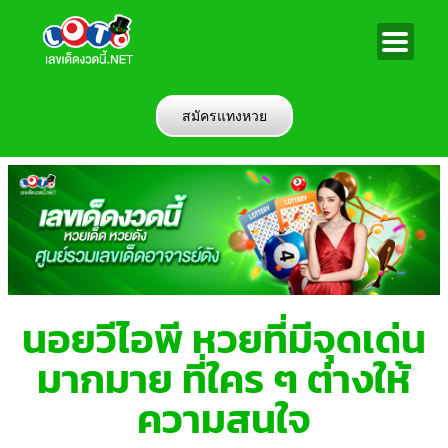
สมัครแทงหวย
นอยวีไอพี หวยที่มีจุดเด่น
มากมาย ที่ใคร ๆ ต่างให้
ความสนใจ