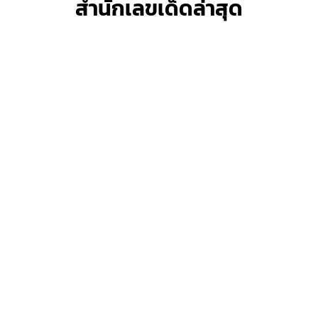
สำนักเลขเด็ดล่าสุด