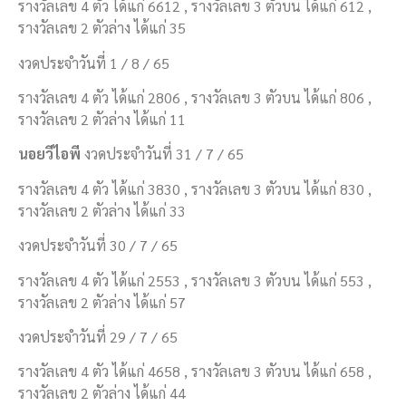
รางวัลเลข 4 ตัว ได้แก่ 6612 , รางวัลเลข 3 ตัวบน ได้แก่ 612 ,
รางวัลเลข 2 ตัวล่าง ได้แก่ 35
งวดประจำวันที่ 1 / 8 / 65
รางวัลเลข 4 ตัว ได้แก่ 2806 , รางวัลเลข 3 ตัวบน ได้แก่ 806 ,
รางวัลเลข 2 ตัวล่าง ได้แก่ 11
นอยวีไอพี
งวดประจำวันที่ 31 / 7 / 65
รางวัลเลข 4 ตัว ได้แก่ 3830 , รางวัลเลข 3 ตัวบน ได้แก่ 830 ,
รางวัลเลข 2 ตัวล่าง ได้แก่ 33
งวดประจำวันที่ 30 / 7 / 65
รางวัลเลข 4 ตัว ได้แก่ 2553 , รางวัลเลข 3 ตัวบน ได้แก่ 553 ,
รางวัลเลข 2 ตัวล่าง ได้แก่ 57
งวดประจำวันที่ 29 / 7 / 65
รางวัลเลข 4 ตัว ได้แก่ 4658 , รางวัลเลข 3 ตัวบน ได้แก่ 658 ,
รางวัลเลข 2 ตัวล่าง ได้แก่ 44