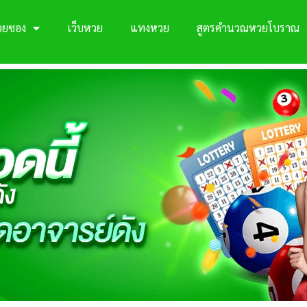
วยซอง
เว็บหวย
แทงหวย
สูตรคำนวณหวยโบราณ