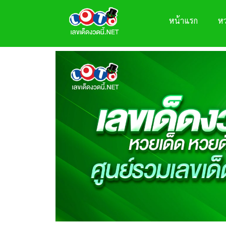
หน้าแรก
ห