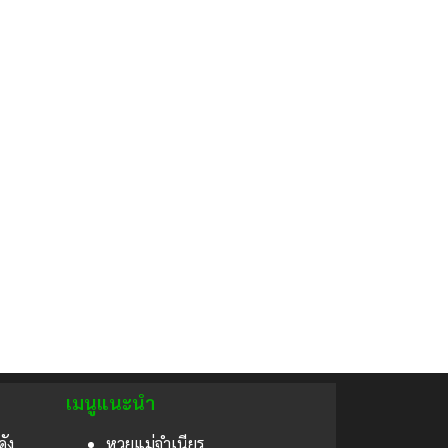
เมนูแนะนำ
ดัง
หวยแม่จำเนียร