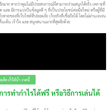
ีกมาก หากว่าคุณไม่มีประสบการณ์ก็สามารถร่วมสนุกได้จริง เพราะที่
ต และ มีการแบ่งปันข้อมูลดี ๆ ที่เป็นประโยชน์ต่อมือใหม่ หรือผู้ที่มี
บหวยซองที่เว็บไซต์ที่ปลอดภัย เว็บจริงที่เชื่อถือได้ โดยไม่ผ่านเอเจน
ื่นเต้น เร้าใจ และ สนุกสนานมากที่สุดอีกด้วย
ขเด็ด ถ้ำใต้น้ำ งวดนี้
นิคการทำกำไรได้ฟรี หรือวิธีการเล่นได้