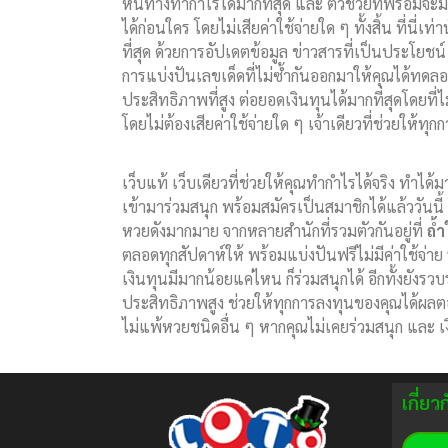
หนทางทำกำไรได้มากที่สุด และ ตัวช่วยที่พร้อมจะม
ได้ก่อนใคร โดยไม่เสียค่าใช้จ่ายใด ๆ ทั้งสิ้น ที่นี่เท่า
ที่สุด ด้วยการอัปเดตข้อมูล ข่าวสารที่เป็นประโยชน์
การแบ่งปันเลขเด็ดที่ไม่ซ้ำกันออกมาให้คุณได้ทดลอ
ประสิทธิภาพที่สูง ต่อยอดเงินทุนได้มากที่สุดโดยที่ไ
โดยไม่ต้องเสียค่าใช้จ่ายใด ๆ เจ้าเดียวที่ช่วยให้ท
เว็บแท้ เว็บเดียวที่ช่วยให้คุณทำกำไรได้จริง ทำได้ม
เข้ามาร่วมสนุก พร้อมสมัครเป็นสมาชิกได้แล้ววันนี้
หวยดังมากมาย จากหลายสำนักที่รวมตัวกันอยู่ที่
ถ้ำ
ตลอดทุกสัปดาห์ให้ พร้อมแบ่งปันฟรีไม่มีค่าใช้จ่าย 
เงินทุนมีมากน้อยแค่ไหน ก็ร่วมสนุกได้ อีกทั้งยังร
ประสิทธิภาพสูง ช่วยให้ทุกการลงทุนของคุณได้ผลตอ
ไม่แพ้หวยชนิดอื่น ๆ หากคุณไม่เคยร่วมสนุก และ เงิ
เกี่ย