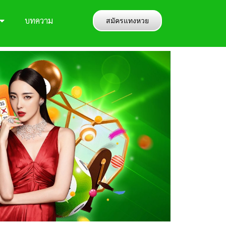
บทความ
สมัครแทงหวย