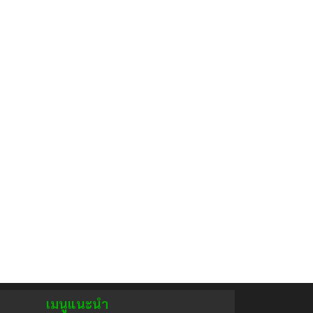
เมนูแนะนำ