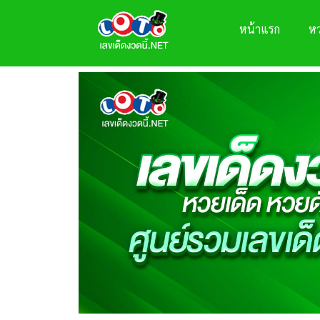
หน้าแรก
ห