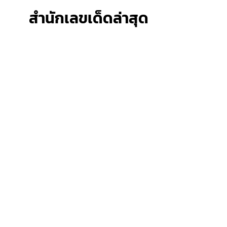
สำนักเลขเด็ดล่าสุด