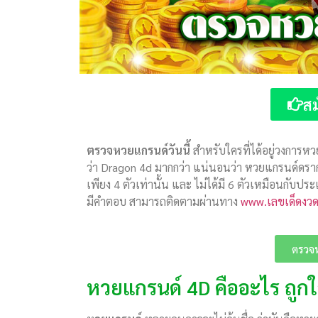
สม
ตรวจหวยแกรนด์วันนี้
สำหรับใครที่ได้อยู่วงการห
ว่า Dragon 4d มากกว่า แน่นอนว่า หวยแกรนด์ดรา
เพียง 4 ตัวเท่านั้น และ ไม่ได้มี 6 ตัวเหมือนกับป
มีคำตอบ สามารถติดตามผ่านทาง
www.เลขเด็ดงวดน
ตรวจห
หวยแกรนด์ 4D คืออะไร ถูกใ