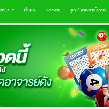
วยซอง
เว็บหวย
แทงหวย
สูตรคำนวณหวยโบราณ