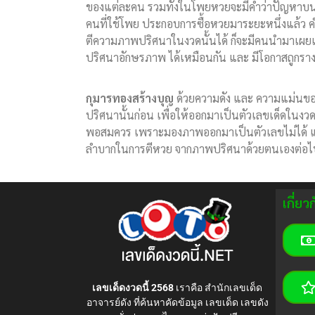
ของแต่ละคน รวมทั้งในโพยหวยจะมีคำว่าปัญหาบนภา
คนที่ใช้โพย ประกอบการซื้อหวยมาระยะหนึ่งแล้ว คำ
ตีความภาพปริศนาในงวดนั้นได้ ก็จะมีคนนำมาเผยแพร
ปริศนาอักษรภาพ ได้เหมือนกัน และ มีโอกาสถูกราง
กุมารทองสร้างบุญ
ด้วยความดัง และ ความแม่นขอ
ปริศนานั้นก่อน เพื่อให้ออกมาเป็นตัวเลขเด็ดในงว
พอสมควร เพราะมองภาพออกมาเป็นตัวเลขไม่ได้ แต่
ลำบากในการตีหวย จากภาพปริศนาด้วยตนเองต่อไป 
เกี่ย
เลขเด็ดงวดนี้ 2568
เราคือ สำนักเลขเด็ด
อาจารย์ดัง ที่ค้นหาคัดข้อมูล เลขเด็ด เลขดัง