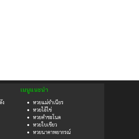
เมนูแนะนำ
ดัง
หวยแม่จำเนียร
หวยไอ้ไข่
หวยคำชะโนด
หวยใบเขียว
หวยนาคาพยากรณ์