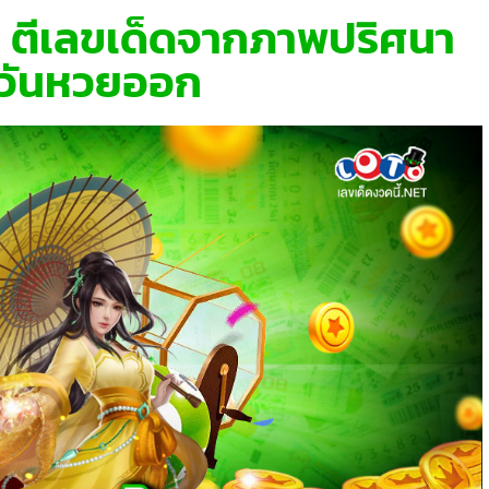
 ตีเลขเด็ดจากภาพปริศนา
นวันหวยออก