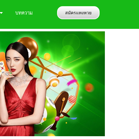
บทความ
สมัครแทงหวย