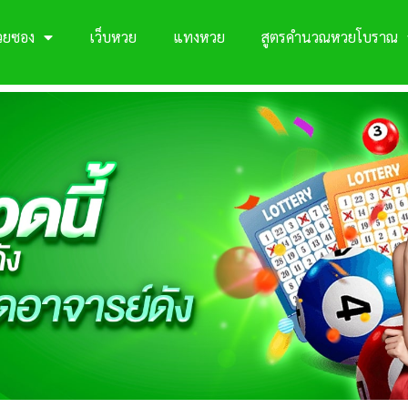
วยซอง
เว็บหวย
แทงหวย
สูตรคำนวณหวยโบราณ